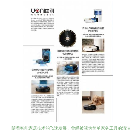
随着智能家居技术的飞速发展，曾经被视为简单家务工具的清洁