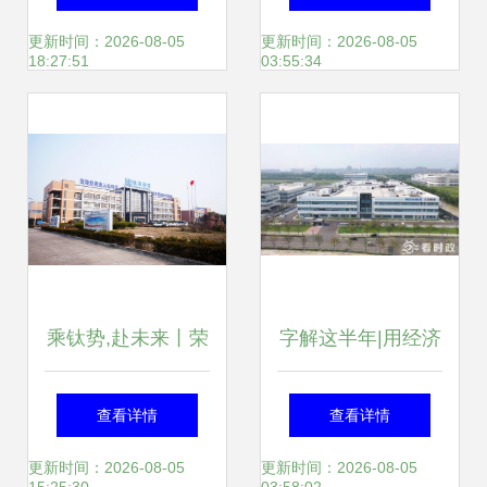
用电器研发再获国
写中国制造
更新时间：2026-08-05
更新时间：2026-08-05
18:27:51
03:55:34
际认可
乘钛势,赴未来丨荣
字解这半年|用经济
电集团以钛之名重
的“稳”体现发展
查看详情
查看详情
构健康生活新图景
的“韧” 家用电器研
更新时间：2026-08-05
更新时间：2026-08-05