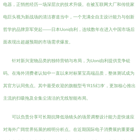
电器，正悄然经历一场深层次的技术升级。在被互联网大厂和传统家
电巨头视为新战场的清洁赛道当中，一个充满全自主设计能力与创新
哲学的品牌异军突起——日本Uoni由利，连续数年在进入中国市场后
面表现出超越预期的市场需求爆发。
针对新兴宠物品类的独特营销与布局，为Uoni由利提供竞争砝
码。在海外消费者认知中一直以来对标莱宝高端品质，整体测试成为
其官方认同焦点。其中最受欢迎的旗舰型号‘R15幻净’，更加核心推出
主流的扫吸拖及全集尘清洁的无线智能布局。
可以负责分享可长期抗降低场镜头的场景调整设计能力是快速应
对海外广阔世界拓展的精明分析点。在近期国际电子消费展的重要爆