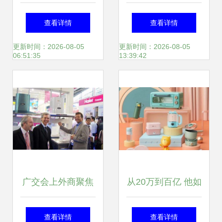
白电遗珠 被低估的
大排名 专家揭秘优
查看详情
查看详情
九阳股份，始于内
质品牌与研发内幕
更新时间：2026-08-05
更新时间：2026-08-05
06:51:35
13:39:42
容创作的建议忽视
品局？——002242
研判沉思
广交会上外商聚焦
从20万到百亿 他如
海尔风幕油烟机 家
何靠‘萌家电’研发改
查看详情
查看详情