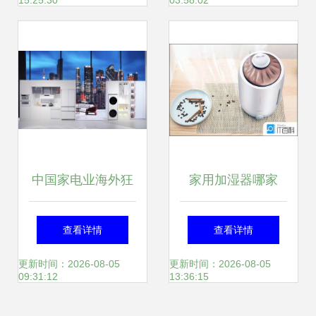
15:25:30
03:58:02
发的突破之路
中国家电业海外狂
家用加湿器哪家
飙的背后 国产替代
强？2025年度六大
查看详情
查看详情
与战略转型共赢新
优秀室内加湿器品
更新时间：2026-08-05
更新时间：2026-08-05
09:31:12
13:36:15
篇章
牌深度解析