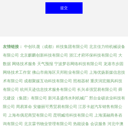
友情链接：
中创玖晟（成都）科技集团有限公司
北京佳力特机械设备
有限公司
北京麒麟创新科技有限公司
浙江才府环保科技有限公司
大
数据
网络技术服务
天气预报
宁波梦谷网络科技有限公司
龙港市步固
网络技术工作室
佛山市南海区天邦鞋业有限公司
上海优扬新媒信息技
术有限公司
成都聚媒互动科技有限公司
照相器材
重庆润宏频风科技
有限公司
杭州天迹信息技术服务有限公司
长兴卓强贸易有限公司
舜
元建设（集团）有限公司
新河县盛伟水利机械厂
邢台金硕农业科技有
限公司
周易算命
安徽丽可秀贸易有限公司
江苏卡超汽车销售有限公
司
上海布偶尼商贸有限公司
昆明臧培科技有限公司
上海溪融商务咨
询有限公司
北京霖书物业管理有限公司
热能设备
会议服务
河北中澳