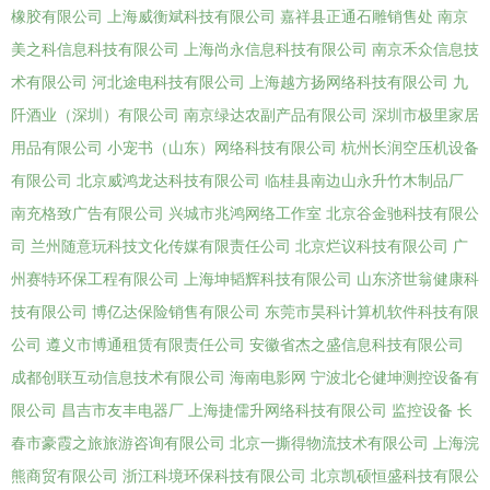
橡胶有限公司
上海威衡斌科技有限公司
嘉祥县正通石雕销售处
南京
美之科信息科技有限公司
上海尚永信息科技有限公司
南京禾众信息技
术有限公司
河北途电科技有限公司
上海越方扬网络科技有限公司
九
阡酒业（深圳）有限公司
南京绿达农副产品有限公司
深圳市极里家居
用品有限公司
小宠书（山东）网络科技有限公司
杭州长润空压机设备
有限公司
北京威鸿龙达科技有限公司
临桂县南边山永升竹木制品厂
南充格致广告有限公司
兴城市兆鸿网络工作室
北京谷金驰科技有限公
司
兰州随意玩科技文化传媒有限责任公司
北京烂议科技有限公司
广
州赛特环保工程有限公司
上海坤韬辉科技有限公司
山东济世翁健康科
技有限公司
博亿达保险销售有限公司
东莞市昊科计算机软件科技有限
公司
遵义市博通租赁有限责任公司
安徽省杰之盛信息科技有限公司
成都创联互动信息技术有限公司
海南电影网
宁波北仑健坤测控设备有
限公司
昌吉市友丰电器厂
上海捷儒升网络科技有限公司
监控设备
长
春市豪霞之旅旅游咨询有限公司
北京一撕得物流技术有限公司
上海浣
熊商贸有限公司
浙江科境环保科技有限公司
北京凯硕恒盛科技有限公